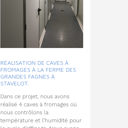
RÉALISATION DE CAVES À
FROMAGES À LA FERME DES
GRANDES FAGNES À
STAVELOT.
Dans ce projet, nous avons
réalisé 4 caves à fromages où
nous contrôlons la
température et l’humidité pour